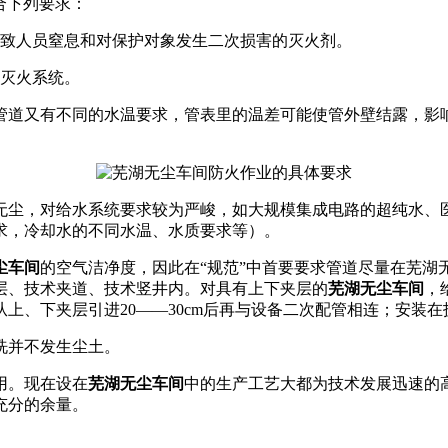
合下列要求：
导致人员窒息和对保护对象发生二次损害的灭火剂。
灭火系统。
管道又有不同的水温要求，管表里的温差可能使管外壁结露，影
无尘，对给水系统要求较为严峻，如大规模集成电路的超纯水、
求，冷却水的不同水温、水质要求等）。
尘车间
的空气洁净度，因此在“规范”中首要要求管道尽量在芜湖
层、技术夹道、技术竖井内。对具有上下夹层的
芜湖无尘车间
，
上、下夹层引进20——30cm后再与设备二次配管相连；安装
洗并不发生尘土。
用。现在设在
芜湖无尘车间
中的生产工艺大都为技术发展迅速的
充分的余量。