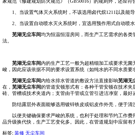
家规范《修建规划防火规范》（GB50016）的规则外，还应符
1、当设置气体灭火系统时，不该选用卤代烷1211以及能
2、当设置自动喷水灭火系统时，宜选用预作用式自动喷水
芜湖无尘车间
均为恒温恒湿房间，而生产工艺需求的各类
法。
芜湖无尘车间
内的生产工艺一般为超精细加工或要求无菌
峻，因此应该依据不同的要求设置系统（如纯水的不同水质要
芜湖无尘车间
内给水排水管道的敷设方法直接影响
芜湖无
在，
芜湖无尘车间
的管道安顿形式有：各种干管安顿在技术夹
砖、管槽或技术夹道内；支管由干管或立管引进洁净室，最好从
防结露层外表面能够选用镀锌铁皮或铝皮作外壳，便于清
以便关键确保要求严峻的系统，也利于处理和节约工作费
品升级换代快，生产工艺变化多。因此，在管道规划中应留有
标签:
装修
无尘车间